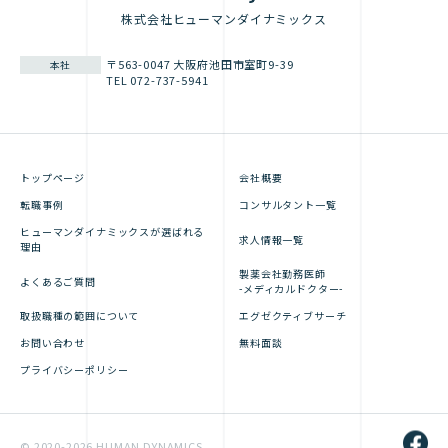
株式会社ヒューマンダイナミックス
〒563-0047 大阪府池田市室町9-39
本社
TEL 072-737-5941
トップページ
会社概要
転職事例
コンサルタント一覧
ヒューマンダイナミックスが選ばれる
求人情報一覧
理由
製薬会社勤務医師
よくあるご質問
-メディカルドクター-
取扱職種の範囲について
エグゼクティブサーチ
お問い合わせ
無料面談
プライバシーポリシー
© 2020-2026 HUMAN DYNAMICS.